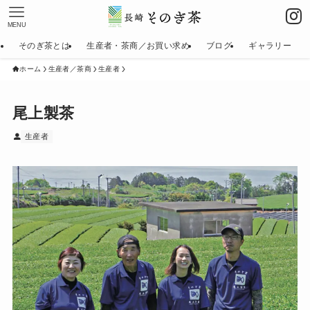
MENU
そのぎ茶とは
生産者・茶商／お買い求め
ブログ
ギャラリー
ホーム
生産者／茶商
生産者
尾上製茶
生産者