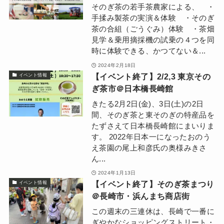
そのぎ茶の若手茶農家による、 ・
手揉み製茶の実演＆体験 ・そのぎ
茶の合組（ごうぐみ）体験 ・茶畑
見学＆乗用摘採機の試乗の４つを同
時に体験できる、かつてない＆...
2024年2月18日
【イベント終了】2/2,3 東京その
イベント情報
ぎ茶市＠日本橋長崎館
きたる2月2日(金)、3日(土)の2日
間、そのぎ茶と東そのぎの特産品を
たずさえて日本橋長崎館にまいりま
す。 2022年日本一になったおのう
え茶園の尾上和彦氏の奥様みきさ
ん...
2024年1月13日
【イベント終了】そのぎ茶まつり
イベント情報
＠長崎市・浜んまち商店街
この週末の三連休は、長崎で一番に
ぎやかなショッピングストリート・