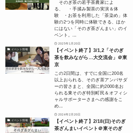
そのぎ茶の若手茶農家によ
る、 ・手揉み製茶の実演＆体
験 ・お茶を利用した「茶染め」体
験の2つを同時に体験できる、ほか
にはない「そのぎ茶ざんまい」のイ
ベント。...
2025年1月20日
【イベント終了】3/1,2「そのぎ
イベント情報
茶を飲みながら…大交流会」＠東
京
この2日間は、すでに全国に200名
以上おられる、そのぎ茶アンバサダ
ーの皆さまと、全国に約2000名お
られる東そのぎ特別町民＆オフィシ
ャルサポーターさまへの感謝をこ
め...
2024年2月20日
【イベント終了】2/18(日)そのぎ
イベント情報
茶ざんまいイベント＠東そのぎ