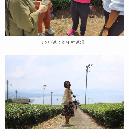
そのぎ茶で乾杯 at 茶畑！