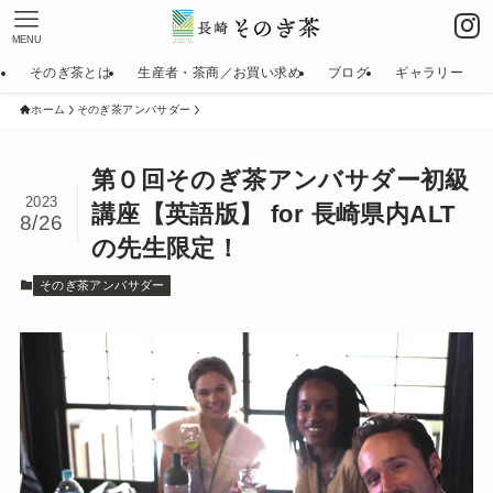
MENU
そのぎ茶とは
生産者・茶商／お買い求め
ブログ
ギャラリー
ホーム
そのぎ茶アンバサダー
第０回そのぎ茶アンバサダー初級
2023
講座【英語版】 for 長崎県内ALT
8/26
の先生限定！
そのぎ茶アンバサダー