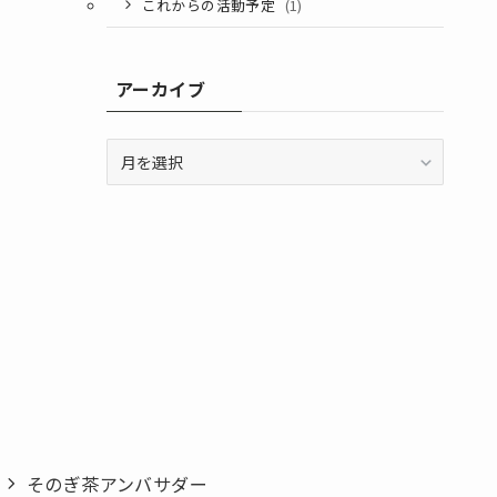
これからの活動予定
(1)
アーカイブ
ア
ー
カ
イ
ブ
そのぎ茶アンバサダー